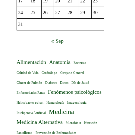
17
18
19
20
21
22
23
24
25
26
27
28
29
30
31
« Sep
Alimentación
Anatomia
Bacterias
Calidad de Vida
Cardiólogo
Cirujano General
Cáncer de Pulmón
Diabetes
Dietas
Día de Salud
Fenómenos psicológicos
Enfermedades Raras
Helicobacter pylori
Hematología
Imagenología
Medicina
Inteligencia Artificial
Medicina Alternativa
Microbiota
Nutrición
Pantallismo
Prevención de Enfermedades