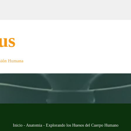
us
nsión Humana
Inicio
-
Anatomia
-
Explorando los Huesos del Cuerpo Humano