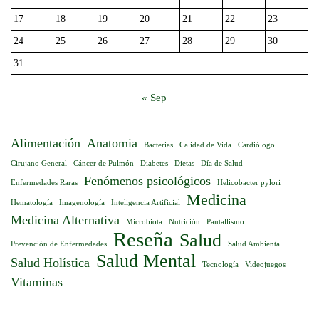
17
18
19
20
21
22
23
24
25
26
27
28
29
30
31
« Sep
Alimentación
Anatomia
Bacterias
Calidad de Vida
Cardiólogo
Cirujano General
Cáncer de Pulmón
Diabetes
Dietas
Día de Salud
Fenómenos psicológicos
Enfermedades Raras
Helicobacter pylori
Medicina
Hematología
Imagenología
Inteligencia Artificial
Medicina Alternativa
Microbiota
Nutrición
Pantallismo
Reseña
Salud
Prevención de Enfermedades
Salud Ambiental
Salud Mental
Salud Holística
Tecnología
Videojuegos
Vitaminas