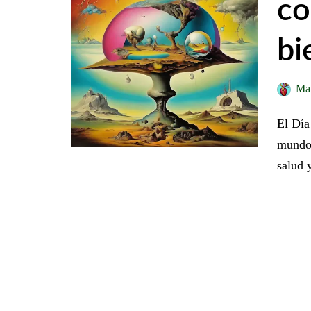
co
bi
Ma
El Día
mundo 
salud