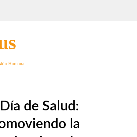
us
nsión Humana
 Día de Salud:
omoviendo la